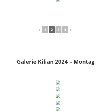
◄
1
2
3
4
►
Galerie Kilian 2024 – Montag