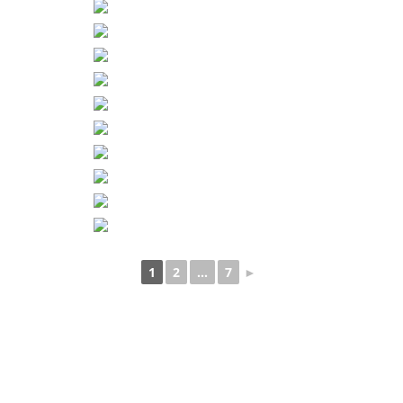
1
2
...
7
►